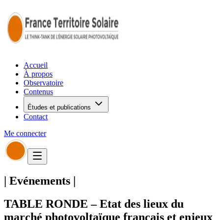
Accueil
À propos
Observatoire
Contenus
Études et publications
Contact
Me connecter
|
Evénements
|
TABLE RONDE – Etat des lieux du
marché photovoltaïque français et enjeux